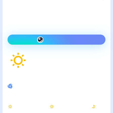
четверг, 6 августа
Сегодня гораздо теплее,
чем вчера и ясно
Как одеться сегодня
31
°
Ощущается как
33
°
Спокойное магнитное поле
Днём
Вечером
Ночью
32
°
29
°
22
°