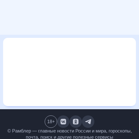
В этом разделе представлена общая информация о погоде
в Ахангаране на ближайшие дни: сегодня, завтра, неделю.
Найти более подробные данные о том, будет ли
изменяться температура за сегодняшний день, а также
узнать прогноз осадков и т.д., можно на странице
соответствующего дня. Подробный прогноз погоды
окажется полезен метеозависимым людям, потому что его
дополняют сведения о перепадах давления, влажности и
прочие погодные данные. С помощью данных на «Рамблер/
погоде» легко узнать информацию о длительности
светового дня. Подробный прогноз погоды в Ахангаране,
Узбекистан, предоставлен партнерским сайтом.