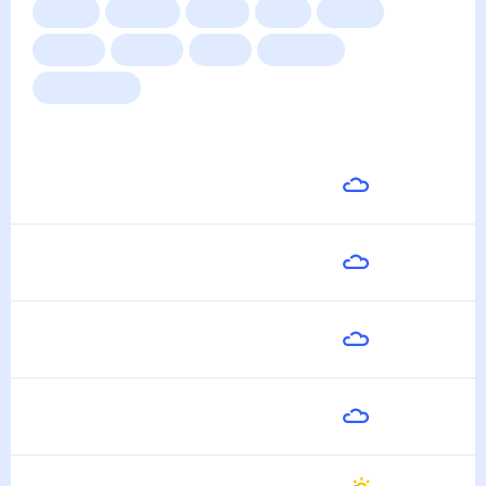
Сейчас
Сегодня
Завтра
3 дня
Неделя
10 дней
14 дней
Месяц
Выходные
Для садовода
Погода на неделю
Завтра
34
°
22
°
7 Августа
Суббота
35
°
25
°
8 Августа
Воскресенье
36
°
26
°
9 Августа
Понедельник
37
°
27
°
10 Августа
Вторник