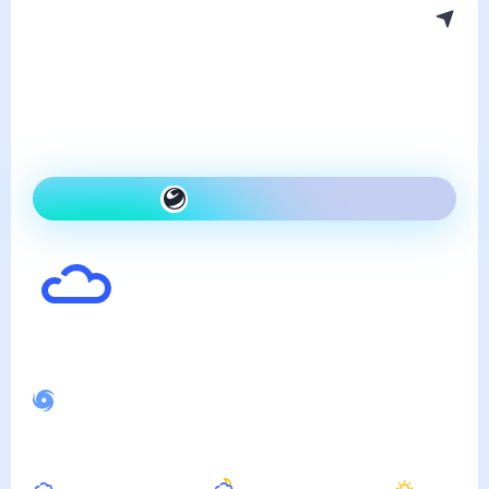
Погода в Агинском
понедельник, 10 августа
Сегодня гораздо
холоднее, чем вчера и
ветрено
Как одеться сегодня
19
°
Ощущается как
14
°
Спокойное магнитное поле
Вечером
Ночью
Утром