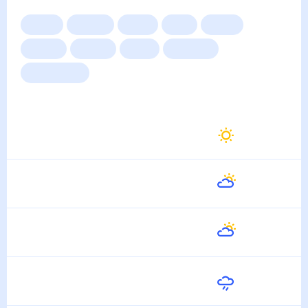
Другие прогнозы
Сейчас
Сегодня
Завтра
3 дня
Неделя
10 дней
14 дней
Месяц
Выходные
Для садовода
Погода на неделю
Завтра
23
°
15
°
11 Августа
Среда
20
°
14
°
12 Августа
Четверг
24
°
10
°
13 Августа
Пятница
21
°
14
°