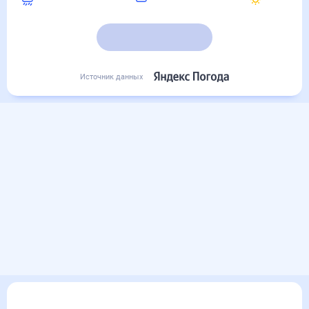
16
°
15
°
15
°
Подробный прогноз
Источник данных