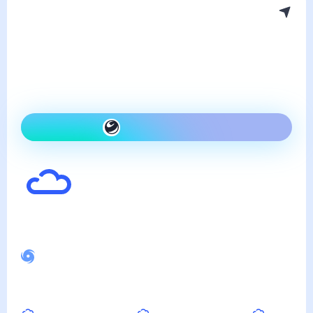
Погода в Агинском
четверг, 6 августа
Сегодня на улице так же,
как вчера и облачно
Как одеться сегодня
28
°
Ощущается как
30
°
Спокойное магнитное поле
Вечером
Ночью
Утром
24
°
17
°
21
°