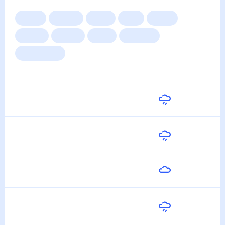
Сейчас
Сегодня
Завтра
3 дня
Неделя
10 дней
14 дней
Месяц
Выходные
Для садовода
Погода на неделю
Завтра
23
°
17
°
7 Августа
Суббота
22
°
16
°
8 Августа
Воскресенье
20
°
14
°
9 Августа
Понедельник
22
°
15
°
10 Августа