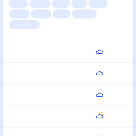
Сейчас
Сегодня
Завтра
3 дня
Неделя
10 дней
14 дней
Месяц
Выходные
Для садовода
Погода на неделю
Завтра
18
°
17
°
8 Августа
Воскресенье
20
°
17
°
9 Августа
Понедельник
20
°
18
°
10 Августа
Вторник
20
°
19
°
11 Августа
Среда