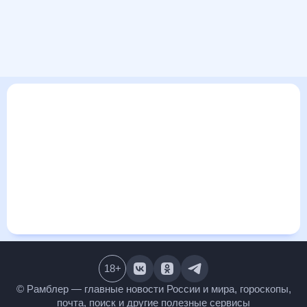
В этом разделе представлена общая информация о погоде
на Острове Пасхи на ближайшие дни: сегодня, завтра,
неделю. Найти более подробные данные о том, будет ли
изменяться температура за сегодняшний день, а также
узнать прогноз осадков и т.д., можно на странице
соответствующего дня. Подробный прогноз погоды
окажется полезен метеозависимым людям, потому что его
дополняют сведения о перепадах давления, влажности и
прочие погодные данные. С помощью данных на «Рамблер/
погоде» легко узнать информацию о длительности
светового дня. Подробный прогноз погоды на Острове
Пасхи, Чили, предоставлен партнерским сайтом.