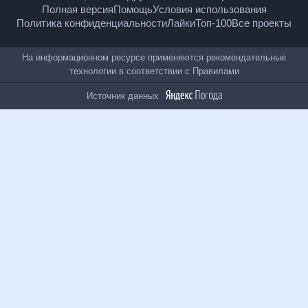
18
+
© Рамблер — главные новости России и мира,
гороскопы, почта, поиск и другие полезные сервисы
Полная версия
Помощь
Условия использования
Политика конфиденциальности
Лайки
Топ-100
Все проекты
На информационном ресурсе применяются
рекомендательные технологии в соответствии с
Правилами
Источник данных