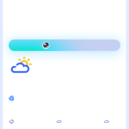
пятница, 7 августа
Сегодня теплее, чем вчера
и переменная облачность
Как одеться сегодня
19
°
Ощущается как
16
°
Спокойное магнитное поле
Ночью
Утром
Днём
17
°
17
°
18
°